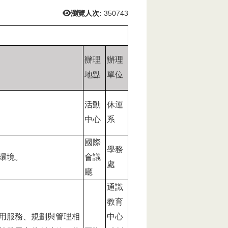
瀏覽人次:
350743
辦理
辦理
地點
單位
活動
休運
中心
系
國際
學務
環境。
會議
處
廳
通識
教育
用服務、規劃與管理相
中心