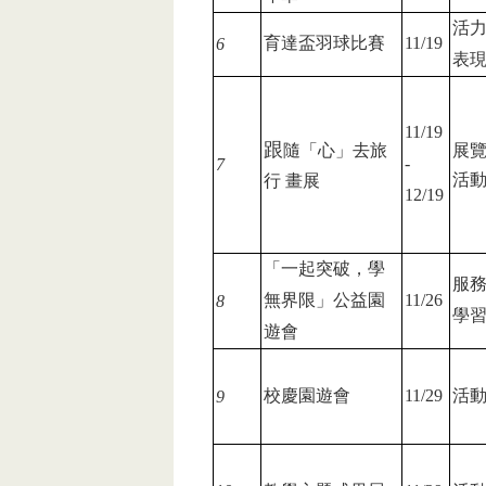
活
育達盃羽球比賽
11/19
6
表
11/19
跟
隨「心」去旅
展
-
7
活
行 畫展
12/19
「一起突破，學
服
無界限」公益園
11/26
8
學
遊會
校慶園遊會
11/29
活
9