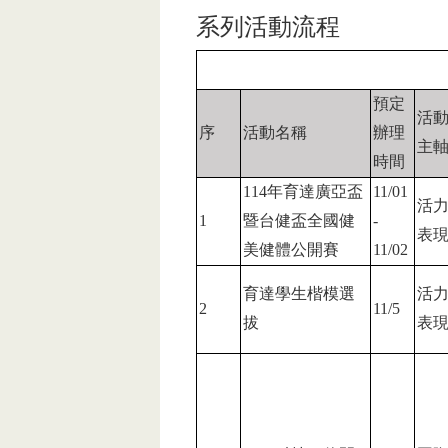
系列活動流程
預定
活
序
活動名稱
辦理
主
時間
114
年育達廣亞盃
11/01
活
1
暨台健盃全國健
-
表
美健體公開賽
11/02
育達學生楷模選
活
2
11/5
拔
表