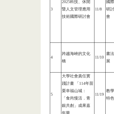
2025
科技、休閒
國
3
暨人文管理應用
11/8
研
技術國際研討會
會
跨越海峽的文化
書
4
11/10
橋
展
大學社會責任實
踐計畫 「114年苗
栗幸福山城：
教
5
11/19
「食尚慢活．青
特
銀共創」成果嘉
年華