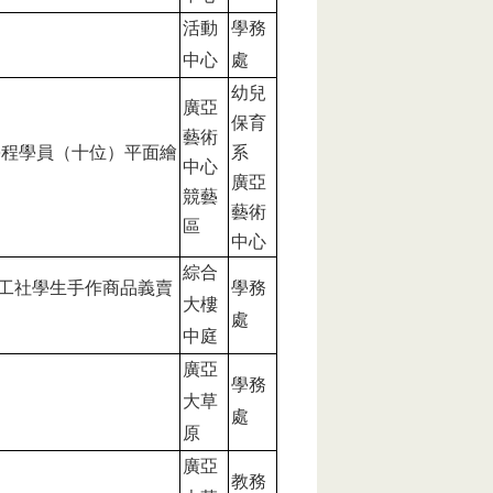
活動
學務
中心
處
幼兒
廣亞
保育
藝術
學程學員（十位）平面繪
系
中心
廣亞
競藝
藝術
區
中心
綜合
工社學生手作商品義賣
學務
大樓
處
中庭
廣亞
學務
大草
處
原
廣亞
教務