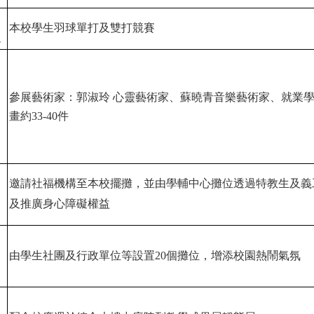
力
本校學生羽球單打及雙打競賽
現
覽
參展藝術家：郭淑玲 心靈藝術家、蘇曉青音樂藝術家、就業
動
畫約33-40件
務
邀請社福機構至本校擺攤，並由學輔中心攤位透過特教生及義
習
及推廣身心障礙權益
動
由學生社團及行政單位等設置20個攤位，增添校園熱鬧氣氛