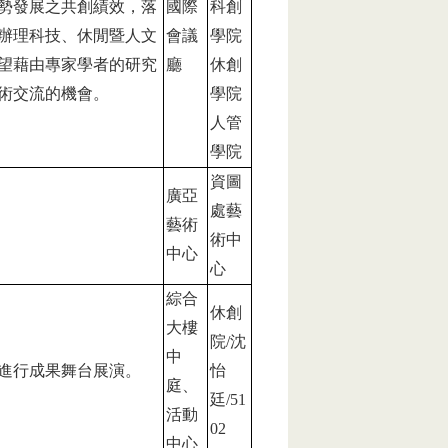
勢發展之共創績效，落
國際
科創
辦理科技、休閒暨人文
會議
學院
望藉由專家學者的研究
廳
休創
術交流的機會。
學院
人管
學院
資圖
廣亞
處藝
藝術
術中
中心
心
綜合
休創
大樓
院/沈
中
進行成果舞台展演。
怡
庭、
廷/51
活動
02
中心