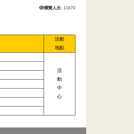
瀏覽人次:
11670
活動
地點
活
動
中
心