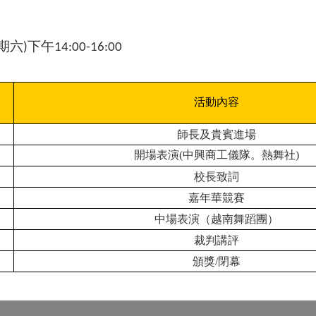
期六
下午
)
14:00-16:00
活動內容
師長及貴賓進場
開場表演(中興商工儀隊。熱舞社)
校長致詞
嘉年華
競賽
中場表演（越南舞蹈團）
裁判講評
頒獎
/
閉幕